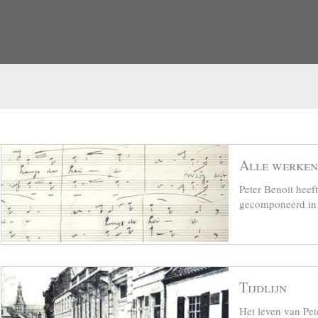
Alle werken
Peter Benoit hee
gecomponeerd in z
Tijdlijn
Het leven van Pet