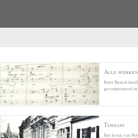
Alle werken
Peter Benoit hee
gecomponeerd in z
Tijdlijn
Het leven van Pet