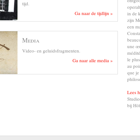
ontgo
tijd.
operah
Ga naar de tijdlijn »
in de 
zijn M
een ma
Consta
Media
beauco
une œu
Video- en geluidsfragmenten.
médité
le plu
Ga naar alle media »
au poi
que je
philos
Lees h
Studie
bij Hö