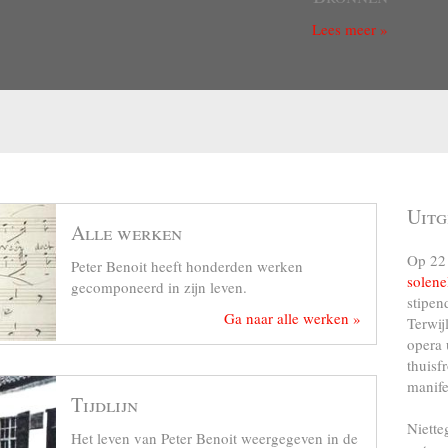
Lees meer »
Uitg
Alle werken
Op 22 
Peter Benoit heeft honderden werken
solene
gecomponeerd in zijn leven.
stipen
Ga naar alle werken »
Terwij
opera 
thuisf
manife
Tijdlijn
Niette
Het leven van Peter Benoit weergegeven in de