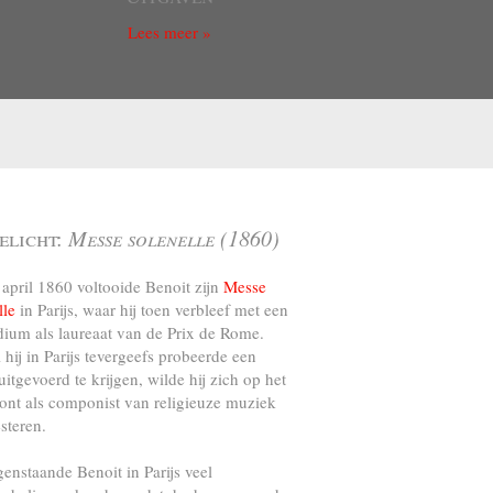
Lees meer »
elicht:
Messe solenelle (1860)
april 1860 voltooide Benoit zijn
Messe
lle
in Parijs, waar hij toen verbleef met een
dium als laureaat van de Prix de Rome.
l hij in Parijs tevergeefs probeerde een
uitgevoerd te krijgen, wilde hij zich op het
ront als componist van religieuze muziek
steren.
genstaande Benoit in Parijs veel