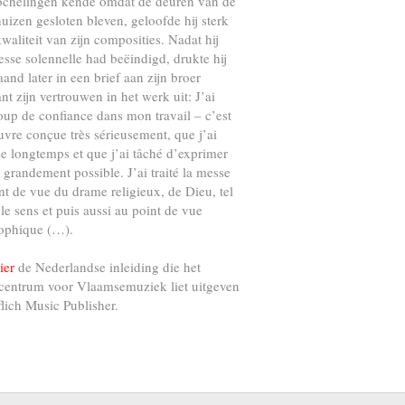
ochelingen kende omdat de deuren van de
uizen gesloten bleven, geloofde hij sterk
kwaliteit van zijn composities. Nadat hij
esse solennelle had beëindigd, drukte hij
and later in een brief aan zijn broer
nt zijn vertrouwen in het werk uit: J’ai
up de confiance dans mon travail – c’est
vre conçue très sérieusement, que j’ai
e longtemps et que j’ai tâché d’exprimer
s grandement possible. J’ai traité la messe
nt de vue du drame religieux, de Dieu, tel
 le sens et puis aussi au point de vue
ophique (…).
ier
de Nederlandse inleiding die het
centrum voor Vlaamsemuziek liet uitgeven
flich Music Publisher.