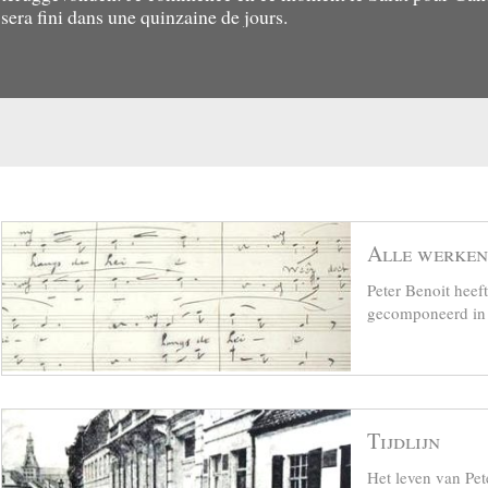
sera fini dans une quinzaine de jours.
2. Enkel bij de eerste uitgave worden de gezangen bestempeld
voor de meimaand (le Mois de Maria), hoewel slechts zes van 
twaalf een mariaal karakter vertonen.
3. Een gedrukt exemplaar met autograaf geschreven opdracht 
mon ami Frère Julien auctore PB bevindt zich in de bibliothee
van het KVC, Antwerpen (KM 19301). (LL)
Alle werken
Peter Benoit hee
gecomponeerd in z
Tijdlijn
Het leven van Pet