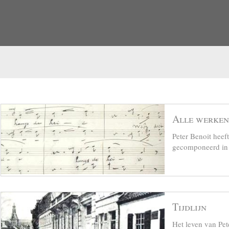
Alle werken
Peter Benoit hee
gecomponeerd in z
Tijdlijn
Het leven van Pet