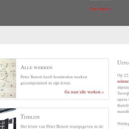
Lees meer »
Uitg
Alle werken
Op 22 
Peter Benoit heeft honderden werken
solene
gecomponeerd in zijn leven.
stipen
Ga naar alle werken »
Terwij
opera 
thuisf
manife
Tijdlijn
Niette
Het leven van Peter Benoit weergegeven in de