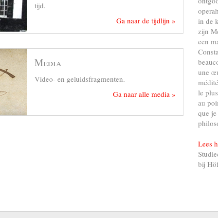
ontgo
tijd.
operah
Ga naar de tijdlijn »
in de 
zijn M
een ma
Consta
Media
beauco
une œu
Video- en geluidsfragmenten.
médité
le plu
Ga naar alle media »
au poi
que je
philos
Lees h
Studie
bij Hö