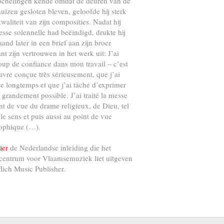
ochelingen kende omdat de deuren van de
uizen gesloten bleven, geloofde hij sterk
kwaliteit van zijn composities. Nadat hij
esse solennelle had beëindigd, drukte hij
and later in een brief aan zijn broer
nt zijn vertrouwen in het werk uit: J’ai
up de confiance dans mon travail – c’est
vre conçue très sérieusement, que j’ai
e longtemps et que j’ai tâché d’exprimer
s grandement possible. J’ai traité la messe
nt de vue du drame religieux, de Dieu, tel
 le sens et puis aussi au point de vue
ophique (…).
ier
de Nederlandse inleiding die het
centrum voor Vlaamsemuziek liet uitgeven
flich Music Publisher.