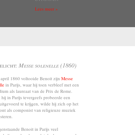
Lees meer »
elicht:
Messe solenelle (1860)
april 1860 voltooide Benoit zijn
Messe
lle
in Parijs, waar hij toen verbleef met een
dium als laureaat van de Prix de Rome.
l hij in Parijs tevergeefs probeerde een
uitgevoerd te krijgen, wilde hij zich op het
ront als componist van religieuze muziek
steren.
genstaande Benoit in Parijs veel