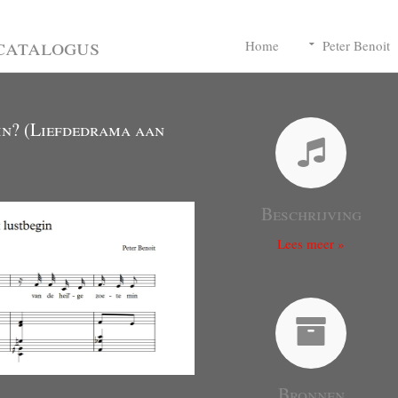
catalogus
Home
Peter Benoit
in? (Liefdedrama aan
Beschrijving
Lees meer »
Bronnen