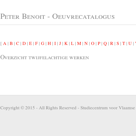
Peter Benoit - Oeuvrecatalogus
[
A
|
B
|
C
|
D
|
E
|
F
|
G
|
H
|
I
|
J
|
K
|
L
|
M
|
N
|
O
|
P
|
Q
|
R
|
S
|
T
|
U
|
Overzicht twijfelachtige werken
Copyright © 2015 - All Rights Reserved -
Studiecentrum voor Vlaamse