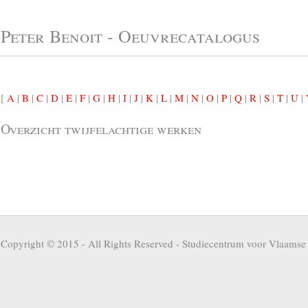
Peter Benoit - Oeuvrecatalogus
[
A
|
B
|
C
|
D
|
E
|
F
|
G
|
H
|
I
|
J
|
K
|
L
|
M
|
N
|
O
|
P
|
Q
|
R
|
S
|
T
|
U
|
Overzicht twijfelachtige werken
Copyright © 2015 - All Rights Reserved -
Studiecentrum voor Vlaamse