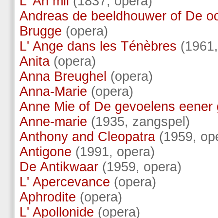
L' An mil
(1837, opera)
Andreas de beeldhouwer of De oo
Brugge
(opera)
L' Ange dans les Ténèbres
(1961,
Anita
(opera)
Anna Breughel
(opera)
Anna-Marie
(opera)
Anne Mie of De gevoelens eener
Anne-marie
(1935, zangspel)
Anthony and Cleopatra
(1959, op
Antigone
(1991, opera)
De Antikwaar
(1959, opera)
L' Apercevance
(opera)
Aphrodite
(opera)
L' Apollonide
(opera)