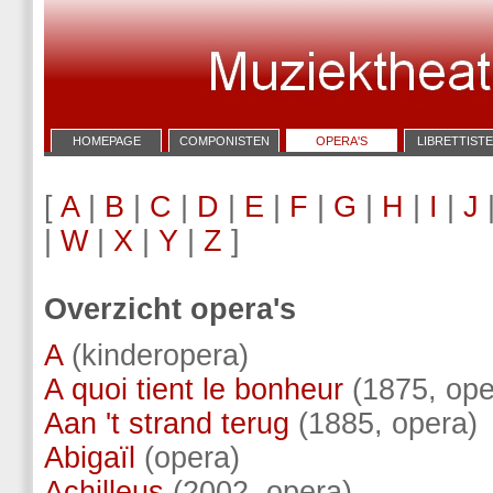
HOMEPAGE
COMPONISTEN
OPERA'S
LIBRETTIST
[
A
|
B
|
C
|
D
|
E
|
F
|
G
|
H
|
I
|
J
|
W
|
X
|
Y
|
Z
]
Overzicht opera's
A
(kinderopera)
A quoi tient le bonheur
(1875, ope
Aan 't strand terug
(1885, opera)
Abigaïl
(opera)
Achilleus
(2002, opera)