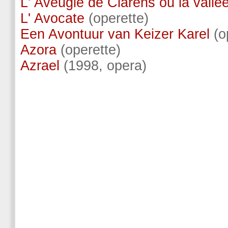
L' Aveugle de Clarens ou la vallé
L' Avocate
(operette)
Een Avontuur van Keizer Karel
(o
Azora
(operette)
Azrael
(1998, opera)