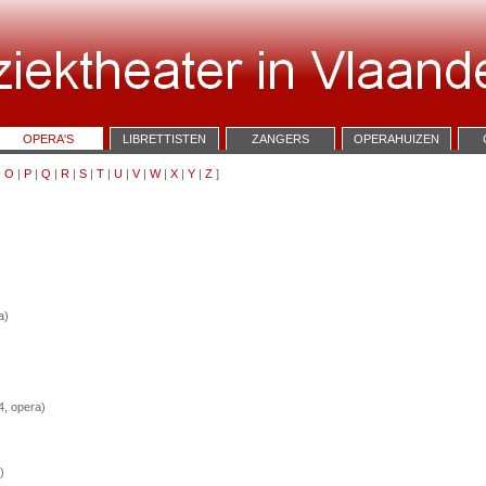
OPERA'S
LIBRETTISTEN
ZANGERS
OPERAHUIZEN
|
O
|
P
|
Q
|
R
|
S
|
T
|
U
|
V
|
W
|
X
|
Y
|
Z
]
a)
, opera)
)