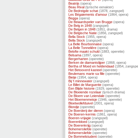
Beatrijs
(opera)
Beau Rival
(lyrische eenakter)
De Bedreigde schat
(1878, zangspel)
Les Bégaiements d'amour
(1864, opera)
Begga
(opera)
De Beiaardspeler van Brugge
(opera)
De Belg in 1848
(zangspel)
De Belgen in 1848
(1851, drama)
De Belgische Natie
(1856, zangspel)
Bella Stock
(1955, opera)
Bella Stock
(zangspel)
La Belle Bourbonnaise
(opera)
La Belle Tonnelière
(opera)
Belofte maakt schuld
(1883, operette)
Belsama
(1897, opera)
Bergerharten
(operette)
Berken de diamantslijper
(1868, opera)
Bertha of Moed en heldendaad
(1854, zangspe
Het Betooverd kasteel
(operette)
Beulemans marie sa fille
(operette)
Bietje
(1954, opera)
Bij 't minnewater
(zangspel)
Le Billet de Marguerite
(opera)
Een Blijde historie
(1929, operette)
De Bloeiende rozelaar
(lyrisch drama)
De Bloem van Leiendale
(operette)
Het Bloemenmeisje
(1946, operette)
Bloetwollefduivel
(2001, opera)
Blondje
(operette)
De Boerderij der dieren
(opera)
De Boeren-kermis
(1861, opera)
Boeren-vrijagie
(zangspel)
Boerenbloed
(zangspel)
De Boerenkrijg
(opera)
Bohemersliefde
(operette)
Bohemersliefde
(operette)
De Bommelstudent
(operette)