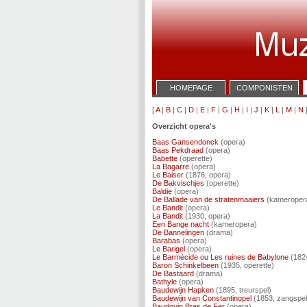
HOMEPAGE
COMPONISTEN
[
A
|
B
|
C
|
D
|
E
|
F
|
G
|
H
|
I
|
J
|
K
|
L
|
M
|
N
Overzicht opera's
Baas Gansendonck
(opera)
Baas Pekdraad
(opera)
Babette
(operette)
La Bagarre
(opera)
Le Baiser
(1876, opera)
De Bakvischjes
(operette)
Baldie
(opera)
De Ballade van de stratenmaaiers
(kameroper
Le Bandit
(opera)
La Bandit
(1930, opera)
Een Bange nacht
(kameropera)
De Bannelingen
(drama)
Barabas
(opera)
Le Barigel
(opera)
Le Barmècide ou Les ruines de Babylone
(1824
Baron Schinkelbeen
(1935, operette)
De Bastaard
(drama)
Bathyle
(opera)
Baudewijn Hapken
(1895, treurspel)
Baudewijn van Constantinopel
(1853, zangspel
Baudouin Bras de Fer
(opera)