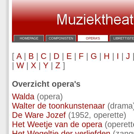
HOMEPAGE
COMPONISTEN
OPERA'S
LIBRETTIST
[
A
|
B
|
C
|
D
|
E
|
F
|
G
|
H
|
I
|
J
|
W
|
X
|
Y
|
Z
]
Overzicht opera's
Walda
(opera)
Walter de toonkunstenaar
(drama
De Ware Jozef
(1952, operette)
Het Weetje van de opera
(operett
Het Wegeltje der verliefden
(zang