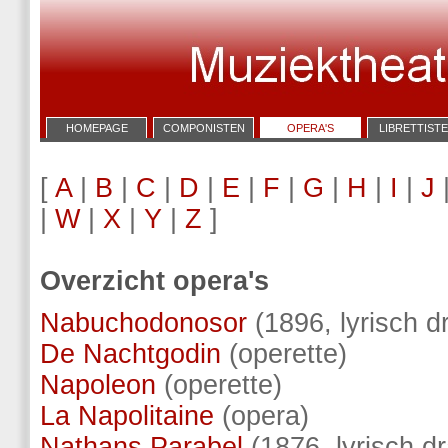
HOMEPAGE
COMPONISTEN
OPERA'S
LIBRETTIST
[
A
|
B
|
C
|
D
|
E
|
F
|
G
|
H
|
I
|
J
|
W
|
X
|
Y
|
Z
]
Overzicht opera's
Nabuchodonosor
(1896, lyrisch 
De Nachtgodin
(operette)
Napoleon
(operette)
La Napolitaine
(opera)
Nathans Parabel
(1876, lyrisch d