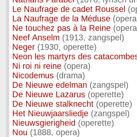
Le Naufrage de cadet Roussel
(o
La Naufrage de la Méduse
(opera
Ne touchez pas à la Reine
(opera
Neef Anselm
(1913, zangspel)
Neger
(1930, operette)
Neon les martyrs des catacombe
Ni roi ni reine
(opera)
Nicodemus
(drama)
De Nieuwe edelman
(zangspel)
De Nieuwe Lazarus
(operette)
De Nieuwe stalknecht
(operette)
Het Nieuwjaarsliedje
(zangspel)
Nieuwsgierigheid
(operette)
Nou
(1888, opera)