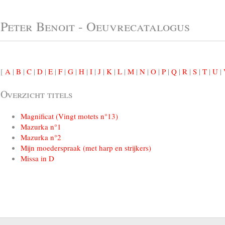
Peter Benoit - Oeuvrecatalogus
[
A
|
B
|
C
|
D
|
E
|
F
|
G
|
H
|
I
|
J
|
K
|
L
|
M
|
N
|
O
|
P
|
Q
|
R
|
S
|
T
|
U
|
Overzicht titels
Magnificat (Vingt motets n°13)
Mazurka n°1
Mazurka n°2
Mijn moederspraak (met harp en strijkers)
Missa in D