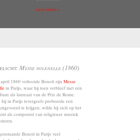
Lees meer »
elicht:
Messe solenelle (1860)
april 1860 voltooide Benoit zijn
Messe
lle
in Parijs, waar hij toen verbleef met een
dium als laureaat van de Prix de Rome.
l hij in Parijs tevergeefs probeerde een
uitgevoerd te krijgen, wilde hij zich op het
ront als componist van religieuze muziek
steren.
genstaande Benoit in Parijs veel