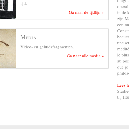
ontgo
tijd.
operah
Ga naar de tijdlijn »
in de 
zijn M
een ma
Consta
Media
beauco
une œu
Video- en geluidsfragmenten.
médité
le plu
Ga naar alle media »
au poi
que je
philos
Lees h
Studie
bij Hö