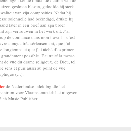
ochelingen kende omdat de deuren van de
uizen gesloten bleven, geloofde hij sterk
kwaliteit van zijn composities. Nadat hij
esse solennelle had beëindigd, drukte hij
and later in een brief aan zijn broer
nt zijn vertrouwen in het werk uit: J’ai
up de confiance dans mon travail – c’est
vre conçue très sérieusement, que j’ai
e longtemps et que j’ai tâché d’exprimer
s grandement possible. J’ai traité la messe
nt de vue du drame religieux, de Dieu, tel
 le sens et puis aussi au point de vue
ophique (…).
ier
de Nederlandse inleiding die het
centrum voor Vlaamsemuziek liet uitgeven
flich Music Publisher.