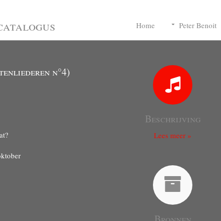
catalogus
Home
Peter Benoit
tenliederen n°4)
Beschrijving
at?
Lees meer »
oktober
Bronnen