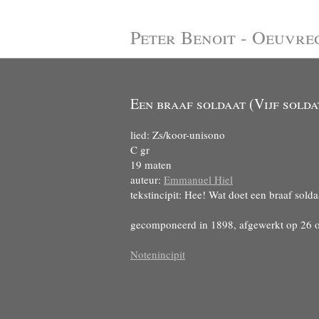
Peter Benoit - Oeuvre
Een braaf soldaat (Vijf solda
lied: Zs/koor-unisono
C gr
19 maten
auteur:
Emmanuel Hiel
tekstincipit: Hee! Wat doet een braaf solda
gecomponeerd in 1898, afgewerkt op 26 
Notenincipit