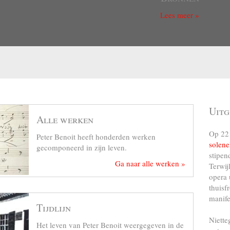
Lees meer »
Uitg
Alle werken
Op 22 
Peter Benoit heeft honderden werken
solene
gecomponeerd in zijn leven.
stipen
Ga naar alle werken »
Terwij
opera 
thuisf
manife
Tijdlijn
Niette
Het leven van Peter Benoit weergegeven in de