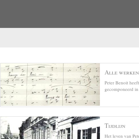
Alle werken
Peter Benoit hee
gecomponeerd in z
Tijdlijn
Het leven van Pet