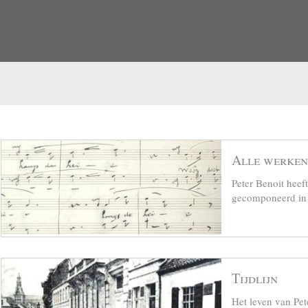
Alle werken
Peter Benoit hee
gecomponeerd in z
Tijdlijn
Het leven van Pet