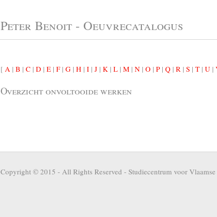
Peter Benoit - Oeuvrecatalogus
[
A
|
B
|
C
|
D
|
E
|
F
|
G
|
H
|
I
|
J
|
K
|
L
|
M
|
N
|
O
|
P
|
Q
|
R
|
S
|
T
|
U
|
Overzicht onvoltooide werken
Copyright © 2015 - All Rights Reserved -
Studiecentrum voor Vlaamse