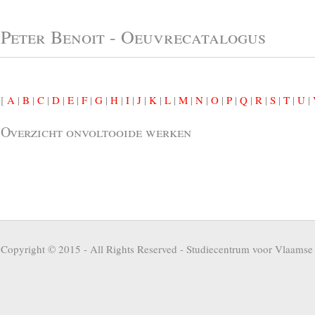
Peter Benoit - Oeuvrecatalogus
[
A
|
B
|
C
|
D
|
E
|
F
|
G
|
H
|
I
|
J
|
K
|
L
|
M
|
N
|
O
|
P
|
Q
|
R
|
S
|
T
|
U
|
Overzicht onvoltooide werken
Copyright © 2015 - All Rights Reserved -
Studiecentrum voor Vlaamse