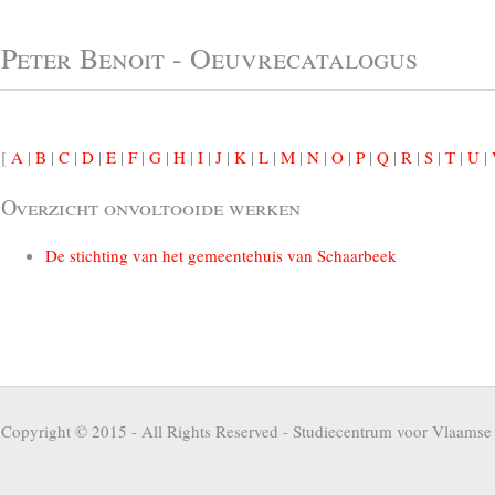
Peter Benoit - Oeuvrecatalogus
[
A
|
B
|
C
|
D
|
E
|
F
|
G
|
H
|
I
|
J
|
K
|
L
|
M
|
N
|
O
|
P
|
Q
|
R
|
S
|
T
|
U
|
Overzicht onvoltooide werken
De stichting van het gemeentehuis van Schaarbeek
Copyright © 2015 - All Rights Reserved -
Studiecentrum voor Vlaamse