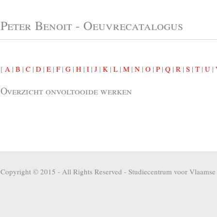
Peter Benoit - Oeuvrecatalogus
[
A
|
B
|
C
|
D
|
E
|
F
|
G
|
H
|
I
|
J
|
K
|
L
|
M
|
N
|
O
|
P
|
Q
|
R
|
S
|
T
|
U
|
Overzicht onvoltooide werken
Copyright © 2015 - All Rights Reserved -
Studiecentrum voor Vlaamse