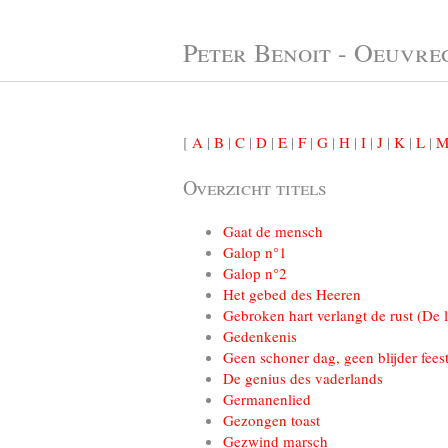
Peter Benoit - Oeuvre
[
A
|
B
|
C
|
D
|
E
|
F
|
G
|
H
|
I
|
J
|
K
|
L
|
Overzicht titels
Gaat de mensch
Galop n°1
Galop n°2
Het gebed des Heeren
Gebroken hart verlangt de rust (De l
Gedenkenis
Geen schoner dag, geen blijder feest
De genius des vaderlands
Germanenlied
Gezongen toast
Gezwind marsch