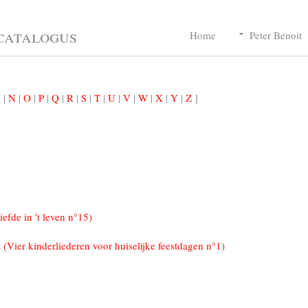
catalogus
Home
Peter Benoit
M
|
N
|
O
|
P
|
Q
|
R
|
S
|
T
|
U
|
V
|
W
|
X
|
Y
|
Z
]
iefde in 't leven n°15)
 (Vier kinderliederen voor huiselijke feestdagen n°1)