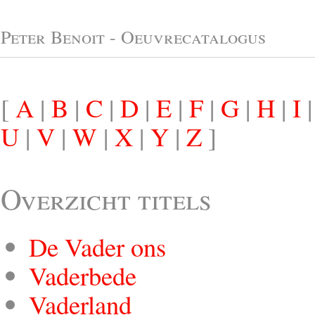
Peter Benoit - Oeuvrecatalogus
[
A
|
B
|
C
|
D
|
E
|
F
|
G
|
H
|
I
U
|
V
|
W
|
X
|
Y
|
Z
]
Overzicht titels
De Vader ons
Vaderbede
Vaderland