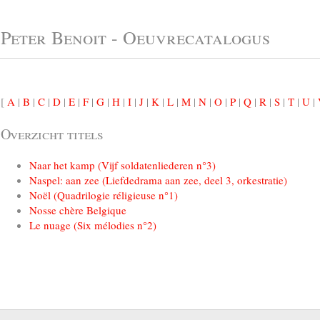
Peter Benoit - Oeuvrecatalogus
[
A
|
B
|
C
|
D
|
E
|
F
|
G
|
H
|
I
|
J
|
K
|
L
|
M
|
N
|
O
|
P
|
Q
|
R
|
S
|
T
|
U
|
Overzicht titels
Naar het kamp (Vijf soldatenliederen n°3)
Naspel: aan zee (Liefdedrama aan zee, deel 3, orkestratie)
Noël (Quadrilogie réligieuse n°1)
Nosse chère Belgique
Le nuage (Six mélodies n°2)