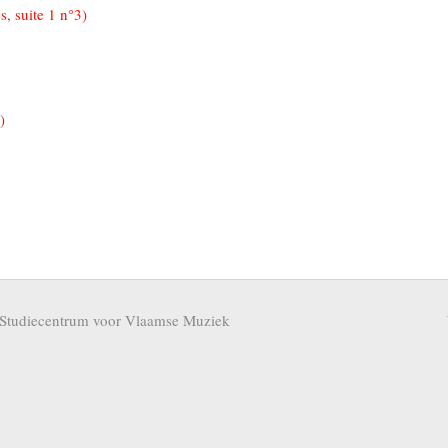
s, suite 1 n°3)
)
Studiecentrum voor Vlaamse Muziek