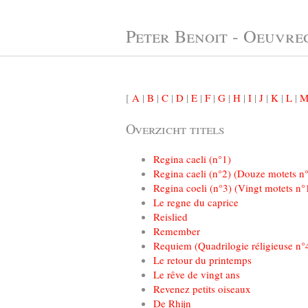
Peter Benoit - Oeuvre
[
A
|
B
|
C
|
D
|
E
|
F
|
G
|
H
|
I
|
J
|
K
|
L
|
Overzicht titels
Regina caeli (n°1)
Regina caeli (n°2) (Douze motets n
Regina coeli (n°3) (Vingt motets n°
Le regne du caprice
Reislied
Remember
Requiem (Quadrilogie réligieuse n°
Le retour du printemps
Le rêve de vingt ans
Revenez petits oiseaux
De Rhijn