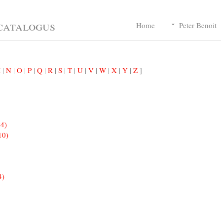
catalogus
Home
Peter Benoit
M
|
N
|
O
|
P
|
Q
|
R
|
S
|
T
|
U
|
V
|
W
|
X
|
Y
|
Z
]
°4)
10)
4)